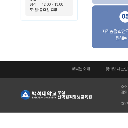
점심
12:00 ~ 13:00
토·일·공휴일 휴무
0
자격증을 학점
원하는
교육원소개
찾아오시는길
주소
개인
COP