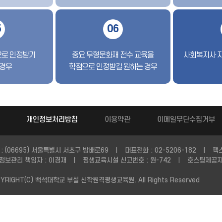
5
06
으로 인정받기
중요 무형문화재 전수 교육을
사회복지사 
 경우
학점으로 인정받길 원하는 경우
개인정보처리방침
이용약관
이메일무단수집거부
 : (06695) 서울특별시 서초구 방배로69
대표전화 : 02-5206-182
팩스
|
|
정보관리 책임자 : 이경재
평생교육시설 신고번호 : 원-742
호스팅제공자 
|
|
YRIGHT(C) 백석대학교 부설 신학원격평생교육원. All Rights Reserved