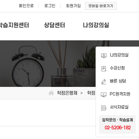
메인으로
로그인
회원가입
모바일 바로가기
학습지원센터
상담센터
나의강의실
나의강의실
수강신청
빠른 상담
학점은행제
학점은행제 개요
>
PC원격지원
서식자료실
입학문의ㆍ학습설계
02-5206-182