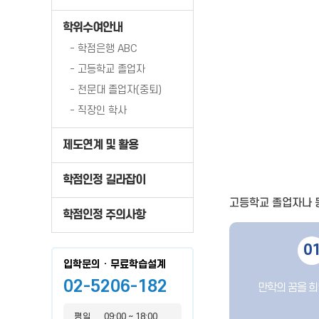
학위수여안내
- 학점은행 ABC
- 고등학교 졸업자
- 전문대 졸업자(중퇴)
- 직장인 학사
제도연계 및 활용
학점인정 길라잡이
고등학교 졸업자나 
학점인정 주의사항
0
입학문의 · 무료학습설계
02-5206-182
만학의 꿈을 
평일
09:00 ~ 18:00